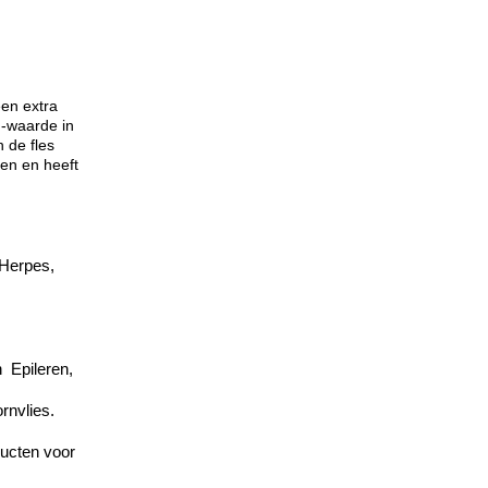
een extra
-waarde in
 de fles
ken en heeft
Herpes,
n
Epileren,
rnvlies.
ucten voor