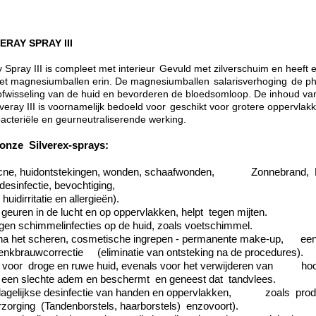
ERAY SPRAY III
y Spray III is compleet met interieur
Gevuld met zilverschuim en heeft 
 met magnesiumballen erin. De magnesiumballen
salarisverhoging
de ph
ofwisseling van de huid en bevorderen de bloedsomloop. De inhoud van
veray III is voornamelijk bedoeld voor
geschikt voor grotere oppervlak
bacteriële en geurneutraliserende werking.
 onze
Silverex-sprays:
 acne, huidontstekingen, wonden, schaafwonden,
Zonnebrand,
desinfectie, bevochtiging,
huidirritatie en allergieën).
t geuren in de lucht en op oppervlakken, helpt
tegen mijten.
egen schimmelinfecties op de huid, zoals voetschimmel.
 na het scheren, cosmetische ingrepen - permanente make-up,
ee
wenkbrauwcorrectie
(eliminatie van ontsteking na de procedures).
t voor
droge en ruwe huid, evenals voor het verwijderen van
hoo
rt een slechte adem en beschermt
en geneest dat
tandvlees.
 dagelijkse desinfectie van handen en oppervlakken,
zoals
prod
rzorging
(Tandenborstels, haarborstels)
enzovoort).