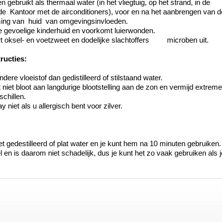
 gebruikt als thermaal water (in het vliegtuig, op het strand, in de
de
Kantoor met de airconditioners), voor en na het aanbrengen van d
ing van
huid
van omgevingsinvloeden.
 de gevoelige kinderhuid en voorkomt luierwonden.
t oksel- en voetzweet en dodelijke slachtoffers
microben uit.
tructies:
ere vloeistof dan gedistilleerd of stilstaand water.
t niet bloot aan langdurige blootstelling aan de zon en vermijd extreme
chillen.
 niet als u allergisch bent voor zilver.
t gedestilleerd of plat water en je kunt hem na 10 minuten gebruiken.
l en is daarom niet schadelijk, dus je kunt het zo vaak gebruiken als je