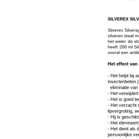
SILVEREX SILV
Silverex Silvera
zilveren staaf
het water
de st
heeft
200 ml Sil
vooral een anti
Het effect van
- Het helpt bij
insectenbeten (
eliminatie van
- Het verwijder
- Het is goed t
- Het verzacht
lipvergroting, 
- Hij is geschik
- Het eliminee
- Het dient als
persoonlijke ve