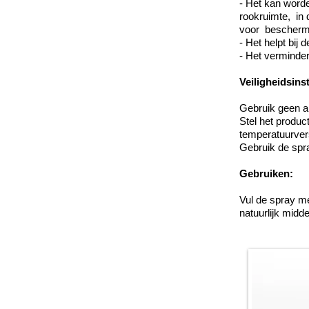
- Het kan worden
rookruimte,
in 
voor
bescherm
- Het helpt bij
- Het
verminder
Veiligheidsins
Gebruik geen and
Stel het produc
temperatuurvers
Gebruik de spray
Gebruiken:
Vul de spray me
natuurlijk midde