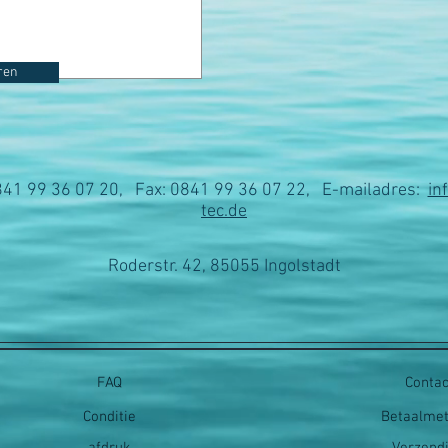
ren
0841 99 36 07 20, Fax: 0841 99 36 07 22, E-mailadres:
in
tec.de
Roderstr. 42, 85055 Ingolstadt
FAQ
Contac
Conditie
Betaalme
afdruk
Verzend