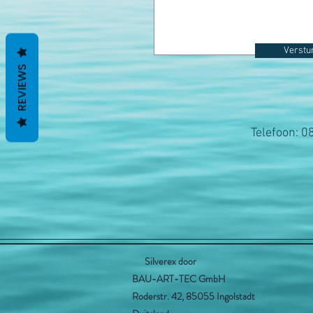
Verstu
REVIEWS
Telefoon: 
Silverex door
BAU-ART-TEC GmbH
Roderstr. 42, 85055 Ingolstadt