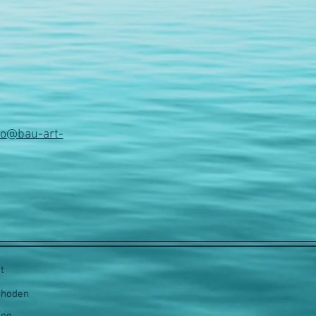
fo@bau-art-
t
thoden
ing