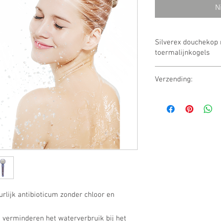
N
Silverex douchekop
toermalijnkogels
Silverex douchekop met
Verzending:
keramische bollen, h
massagefunctie, gesch
Vrij levering naar Dui
Gewicht: 299 G
Maat: 250 x 80 x 7
rlijk antibioticum zonder chloor en
n verminderen het waterverbruik bij het