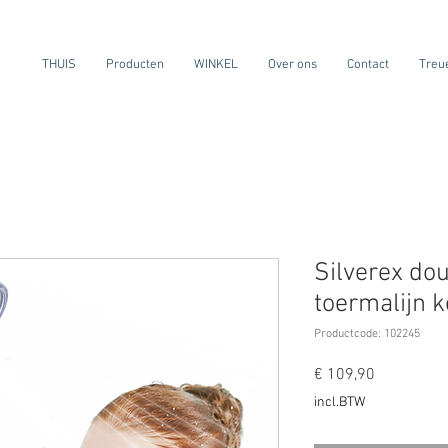
THUIS
Producten
WINKEL
Over ons
Contact
Treu
Silverex do
toermalijn 
Productcode: 102245
Prijs
€ 109,90
incl.BTW