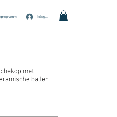
Inloggen
eprogramm
uchekop met
keramische ballen