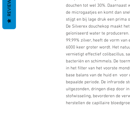
REVIEWS
douchen tot wel 30%. Daarnaast w
de microgaatjes en komt dan snel
stijgt en bij lage druk een prima 
De Silverex douchekop maakt het 
geïoniseerd water te produceren.
99,99% zilver, heeft de vorm van
6000 keer groter wordt. Het natuur
vernietigt effectief colibacillus,
bacteriën en schimmels. De toerm
in het filter van het voorste mo
base balans van de huid en voor d
bepaalde periode. De infrarode s
uitgezonden, dringen diep door i
stofwisseling, bevorderen de verwi
herstellen de capillaire bloedgroe