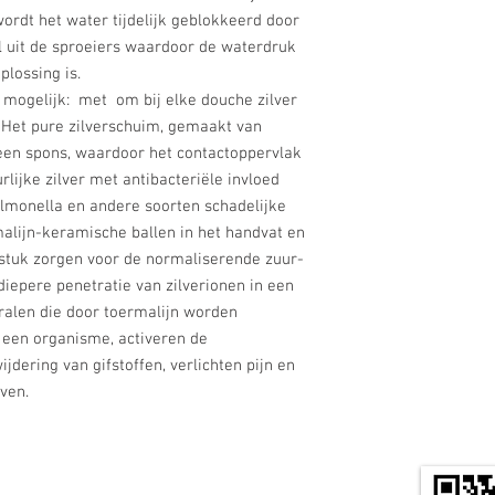
ordt het water tijdelijk geblokkeerd door
 uit de sproeiers waardoor de waterdruk
oplossing is.
mogelijk: met om bij elke douche zilver
 Het pure zilverschuim, gemaakt van
 een spons, waardoor het contactoppervlak
lijke zilver met antibacteriële invloed
 salmonella en andere soorten schadelijke
alijn-keramische ballen in het handvat en
ndstuk zorgen voor de normaliserende zuur-
iepere penetratie van zilverionen in een
tralen die door toermalijn worden
n een organisme, activeren de
jdering van gifstoffen, verlichten pijn en
ven.